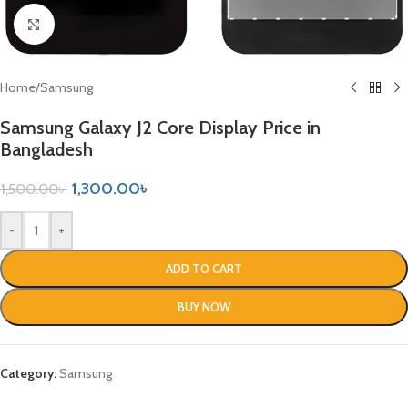
Click to enlarge
Home
/
Samsung
Samsung Galaxy J2 Core Display Price in
Bangladesh
1,300.00
৳
1,500.00
৳
-
+
ADD TO CART
BUY NOW
Category:
Samsung