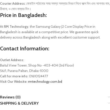
Courier Address
: মোবাইল পাঠানোর সময় সমস্ত সমস্যার বিবরণ লিখে বক্সে দিন এবং আপনার নাম,
ঠিকানা, ও ফোন নাম্বার দিন।
Price in Bangladesh:
At
RM Technology
, the Samsung Galaxy J2 Core Display Price in
Bangladesh is available at a competitive price. We guarantee quick
delivery across Bangladesh along with excellent customer support.
Contact Information:
Outlet Address
:
Baitul View Tower, Shop No -403-404 (3rd Floor)
56/1, Purana Paltan, Dhaka-1000
Call for more info
: 01610124477
Visit Our Website
:
rmtechnology.com.bd
Reviews (0)
SHIPPING & DELIVERY