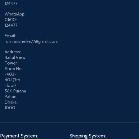
124477
WhatsApp:
01610-
124477
Email:
romjansheike77@gmail.com
Address:
Baitul View
Tower,
Shop No
-403-
404(3th
Floor)
56/1,Purana
Paltan,
Dhaka-
1000
Payment System:
Shipping System: