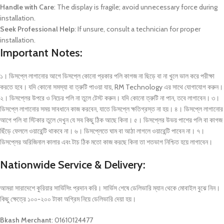
Handle with Care
: The display is fragile; avoid unnecessary force during
installation.
Seek Professional Help
: If unsure, consult a technician for proper
installation.
Important Notes:
১। ডিসপ্লে লাগানোর আগে ডিসপ্লে কোনো প্রকার পলি কাগজ না ছিড়ে বা না খুলে ভাল করে পরীক্ষা
করতে হবে। যদি কোনো সমস্যা বা ত্রুটি পাওয়া যায়, RM Technology এর সাথে যোগাযোগ করুন।
২। ডিসপ্লের উপরে ও নিচের পলি না তুলে টেস্ট করুন। যদি কোনো ত্রুটি না পান, তবে লাগাবেন। ৩।
ডিসপ্লে লাগানোর সময় সাবধানে কাজ করবেন, যাতে ডিসপ্লে ক্ষতিগ্রস্ত না হয়। ৪। ডিসপ্লে লাগানোর
আগে পলি বা স্টিকার তুলে দেখুন যে সব কিছু ঠিক আছে কিনা। ৫। ডিসপ্লের উভয় পাশের পলি বা কাগজ
ছিঁড়ে ফেললে ওয়ারেন্টি থাকবে না। ৬। ডিসপ্লেতে ঘাম বা আঠা লাগলে ওয়ারেন্টি পাবেন না। ৭।
ডিসপ্লের অরিজিনাল কালার এবং টাচ ঠিক মতো কাজ করছে কিনা তা শতভাগ নিশ্চিত হয়ে লাগাবেন।
Nationwide Service & Delivery:
আমরা সারাদেশে কুরিয়ার সার্ভিসিং প্রদান করি। সার্ভিস শেষে ডেলিভারি ম্যান থেকে মোবাইল বুঝে নিন।
কিছু ক্ষেত্রে ১০০-২০০ টাকা অগ্রিম নিয়ে ডেলিভারি দেয়া হয়।
Bkash Merchant
: 01610124477