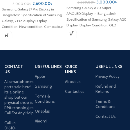
3,000.00
৳
5,599.00
৳
2,600.00
৳
3,000.00
৳
Samsung Galaxy A20 Super
Samsung Galaxy J7 Pro Display in
AMOLED Display in Bangladesh
Bangladesh Specification of Samsung
Specification of Samsung Galaxy A20
Galaxy J7 Pro display Display
Display Display Condition: OLD
Condition: New condition. Compatible
condition. Compatible Model:
Model: Samsung
For Samsung Galaxy
CONTACT
USEFUL LINKS
QUICK
USEFUL LINKS
US
LINKS
Apple
Privacy Policy
All smartphones
About us
Samsung
Refund and
parts sale here!
Contact us
Returns
Its a online
Terms &
shop but our
Conditions
Terms &
physical shop is
Conditions
RMtechnologies
Oneplus
Call For Any Help
Contact Us
Xiaomi
Call us:
01610-